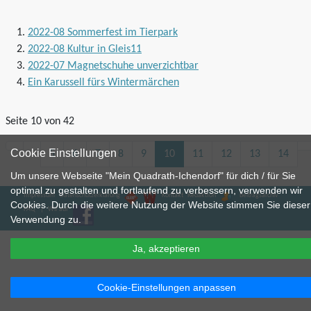
2022-08 Sommerfest im Tierpark
2022-08 Kultur in Gleis11
2022-07 Magnetschuhe unverzichtbar
Ein Karussell fürs Wintermärchen
Seite 10 von 42
Cookie Einstellungen
5
6
7
8
9
10
11
12
13
14
Um unsere Webseite "Mein Quadrath-Ichendorf" für dich / für Sie
optimal zu gestalten und fortlaufend zu verbessern, verwenden wir
Gleis11
Wintermärchen
Benutzer
Impressum
Datenschutzerklärung
Kontakt
Redaktion
Beitragsarchiv
Cookies. Durch die weitere Nutzung der Website stimmen Sie dieser
Wir bei Facebook
Wir bei Instagram
FAQ
|
Wir auf
Verwendung zu.
Ja, akzeptieren
Cookie-Einstellungen anpassen