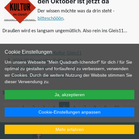
den Oktober ist jetzt da
Der wissen möchte was da drin steht -
bitteschööön
.
Draußen wird es langsam ungemütlich. Also rein ins Gleis11...
Cookie Einstellungen
2024-09 Newsletter Kultur Gleis11
2024-08 Newsletter Kultur Gleis11
Um unsere Webseite "Mein Quadrath-Ichendorf" für dich / für Sie
2024-07 Newsletter Kultur Gleis11
optimal zu gestalten und fortlaufend zu verbessern, verwenden
wir Cookies. Durch die weitere Nutzung der Website stimmen Sie
2024-06 Newsletter Kultur Gleis11
dieser Verwendung zu.
Seite 5 von 42
Ja, akzeptieren
1
2
3
4
5
6
7
8
9
10
Cookie-Einstellungen anpassen
Gleis11
Wintermärchen
Benutzer
Impressum
Datenschutzerklärung
Kontakt
Redaktion
Beitragsarchiv
Mehr erfahren
Wir bei Facebook
Wir bei Instagram
FAQ
|
Wir auf