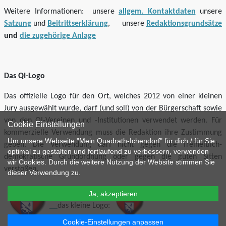
Weitere Informationen: unsere
allgem. Kontaktdaten
unsere
Satzung
und
Beitrittserklärung
, unsere
Redaktionsgrundsätze
und
die zugehörige Anlage
Das QI-Logo
Das offizielle Logo für den Ort, welches 2012 von einer kleinen
Jury ausgewählt wurde, darf (und soll) von der Bürgerschaft sowie
von den QI-Vereinen und -Institutionen verwendet werden. Für
Cookie Einstellungen
kommerzielle Verwendung muss die Redaktion ihre Zustimmung
Um unsere Webseite "Mein Quadrath-Ichendorf" für dich / für Sie
geben. Die Verwendung darf nicht gegen die freiheitlich-
optimal zu gestalten und fortlaufend zu verbessern, verwenden
demokratische Grundordnung oder gegen die guten Sitten
wir Cookies. Durch die weitere Nutzung der Website stimmen Sie
verstoßen.
dieser Verwendung zu.
Ja, akzeptieren
das kleine Logo:
Cookie-Einstellungen anpassen