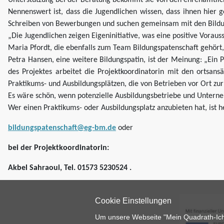
Unterstützung bei der Beratung bekommt sie von den ehrenamtlic
Nennenswert ist, dass die Jugendlichen wissen, dass ihnen hier
Schreiben von Bewerbungen und suchen gemeinsam mit den Bildun
„Die Jugendlichen zeigen Eigeninitiative, was eine positive Voraus
Maria Pfordt, die ebenfalls zum Team Bildungspatenschaft gehört, 
Petra Hansen, eine weitere Bildungspatin, ist der Meinung: „Ein
des Projektes arbeitet die Projektkoordinatorin mit den ortsa
Praktikums- und Ausbildungsplätzen, die von Betrieben vor Ort zu
Es wäre schön, wenn potenzielle Ausbildungsbetriebe und Unter
Wer einen Praktikums- oder Ausbildungsplatz anzubieten hat, ist h
bildungspatenschaft@eg-bm.de
oder
bei der Projektkoordinatorin:
Akbel Sahraoui, Tel. 01573 5230524 .
Cookie Einstellungen
Um unsere Webseite "Mein Quadrath-Ichen