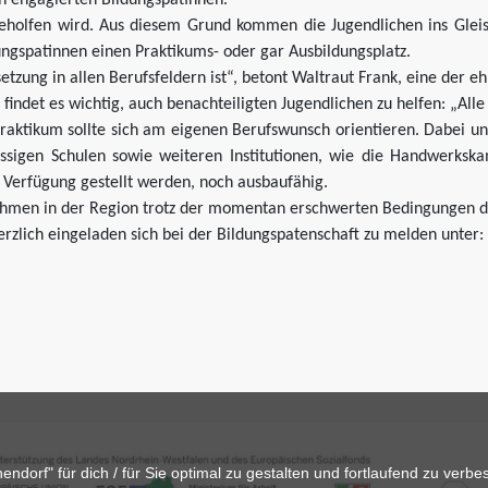
h engagierten Bildungspatinnen.
 geholfen wird. Aus diesem Grund kommen die Jugendlichen ins Gleis
gspatinnen einen Praktikums- oder gar Ausbildungsplatz.
setzung in allen Berufsfeldern ist“, betont Waltraut Frank, eine der 
findet es wichtig, auch benachteiligten Jugendlichen zu helfen: „Al
 Praktikum sollte sich am eigenen Berufswunsch orientieren. Dabei u
nsässigen Schulen sowie weiteren Institutionen, wie die Handwerks
r Verfügung gestellt werden, noch ausbaufähig.
nehmen in der Region trotz der momentan erschwerten Bedingungen d
erzlich eingeladen sich bei der Bildungspatenschaft zu melden unter:
dorf" für dich / für Sie optimal zu gestalten und fortlaufend zu verb