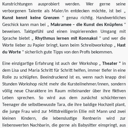
Kunstrichtungen ausprobiert werden. Wer gerne seine
verborgenen Talente als Maler/in entdecken möchte, ist bei „
Kunst kennt keine Grenzen
" genau richtig. Handwerkliches
Geschick kann man bei „
Makramee – die Kunst des Knüpfens
"
beweisen. Taktgefühl und einen inspirierenden Umgang mit
Sprache bietet „
Rhythmus lernen mit Konnakol
" und wer die
Worte lieber zu Papier bringt, kann beim Schreibworkshop „
Hast
du Worte
" sicherlich gute Tipps von den Profis bekommen.
Eine einzigartige Erfahrung ist auch der Workshop „
Theater "
in
dem Lisa und Maria Schritt für Schritt helfen, immer tiefer in eine
Rolle zu schlüpfen. Beeindruckend ist es, wenn nach knapp drei
Stunden Workshop nicht mehr die Kursteilnehmer/innen, sondern
völlig neue Charaktere im Raum miteinander über ihre fiktiven
Leben sprechen. So wird aus dem zunächst schüchternen
Teenager die selbstbewusste Tara, die ihre baldige Hochzeit plant,
die junge Frau wird zur Mittdreißigerin Ellie mit Mann und zwei
kleinen Kindern, die lebenslustige Rentnerin wird zur
liebenswerten Nachbarin, die gerne als Babysitter einspringt, aus