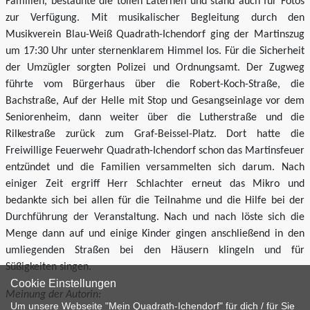
Familien, bestaunte die tollen Laternen und stand auch für Fotos
zur Verfügung. Mit musikalischer Begleitung durch den
Musikverein Blau-Weiß Quadrath-Ichendorf ging der Martinszug
um 17:30 Uhr unter sternenklarem Himmel los. Für die Sicherheit
der Umzügler sorgten Polizei und Ordnungsamt. Der Zugweg
führte vom Bürgerhaus über die Robert-Koch-Straße, die
Bachstraße, Auf der Helle mit Stop und Gesangseinlage vor dem
Seniorenheim, dann weiter über die Lutherstraße und die
Rilkestraße zurück zum Graf-Beissel-Platz. Dort hatte die
Freiwillige Feuerwehr Quadrath-Ichendorf schon das Martinsfeuer
entzündet und die Familien versammelten sich darum. Nach
einiger Zeit ergriff Herr Schlachter erneut das Mikro und
bedankte sich bei allen für die Teilnahme und die Hilfe bei der
Durchführung der Veranstaltung. Nach und nach löste sich die
Menge dann auf und einige Kinder gingen anschließend in den
umliegenden Straßen bei den Häusern klingeln und für
Süßigkeiten singen.
Cookie Einstellungen
Meinung der Autorin:
Um unsere Webseite "Mein Quadrath-Ichendorf" für dich / für Sie