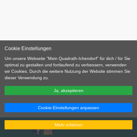
Cookie Einstellungen
Um unsere Webseite "Mein Quadrath-Ichendorf" für dich / für Sie
optimal zu gestalten und fortlaufend zu verbessern, verwenden
wir Cookies. Durch die weitere Nutzung der Website stimmen Sie
dieser Verwendung zu.
Ja, akzeptieren
Cookie-Einstellungen anpassen
Gleis11
Wintermärchen
Benutzer
Impressum
Datenschutzerklärung
Kontakt
Redaktion
Beitragsarchiv
Mehr erfahren
Wir bei Facebook
Wir bei Instagram
FAQ
|
Wir auf